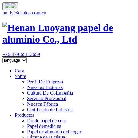
hn_ly@chalco.com.cn
+86-379-65112659
Casa
Sobre
Perfil De Empresa
Nuestras Historias
Cultura De CoLmpañía
Servicio Profesional
Nuestra Fábrica
Certificado de Industria
Productos
Doble papel de cero
Papel demedicina
Papel de aluminio del hogar
Lámina de la célula