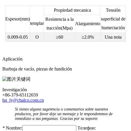
Propiedad mecanica
Tensión
Espesor(mm)
superficial de
Resistencia a la
templar
Alargamiento
humectación
tracción(Mpa)
0.009-0.05
O
≥60
≥2.0%
Una nota
Aplicación
Burbuja de vacío, piezas de fundición
Investigación
+86-379-65112659
hn_ly@chalco.com.cn
Si tienes alguna sugerencia o comentarios sobre nuestros
productos, por favor deje un mensaje y le responderemos de
inmediato a sus preguntas. Gracias por su soporte.
*
Nombre:
Tелефон: