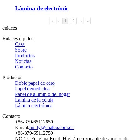
Lámina de electrónic
«
‹
1
2
›
»
enlaces
Enlaces rápidos
Casa
Sobre
Productos
Noticias
Contacto
Productos
Doble papel de cero
Papel demedicina
Papel de aluminio del hogar
Lámina de la célula
Lámina electrónica
Contacto
+86-379-65112659
E-mail:
hn_ly@chalco.com.cn
+86-379-65112759
NO.12, Fenghua Road, High-Tech zona de desarrollo, de