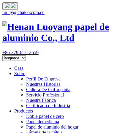
hn_ly@chalco.com.cn
+86-379-65112659
Casa
Sobre
Perfil De Empresa
Nuestras Historias
Cultura De CoLmpañía
Servicio Profesional
Nuestra Fábrica
Certificado de Industria
Productos
Doble papel de cero
Papel demedicina
Papel de aluminio del hogar
Lámina de la célula