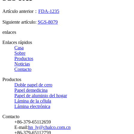
Artículo anterior：
FDA-1235
Siguiente artículo:
SGS-8079
enlaces
Enlaces rápidos
Casa
Sobre
Productos
Noticias
Contacto
Productos
Doble papel de cero
Papel demedicina
Papel de aluminio del hogar
Lámina de la célula
Lámina electrónica
Contacto
+86-379-65112659
E-mail:
hn_ly@chalco.com.cn
+86-379-65112759