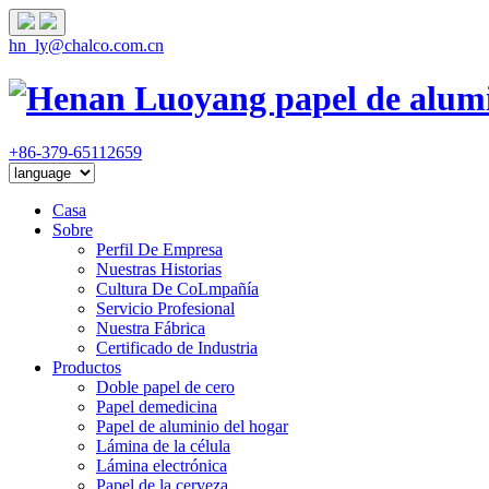
hn_ly@chalco.com.cn
+86-379-65112659
Casa
Sobre
Perfil De Empresa
Nuestras Historias
Cultura De CoLmpañía
Servicio Profesional
Nuestra Fábrica
Certificado de Industria
Productos
Doble papel de cero
Papel demedicina
Papel de aluminio del hogar
Lámina de la célula
Lámina electrónica
Papel de la cerveza